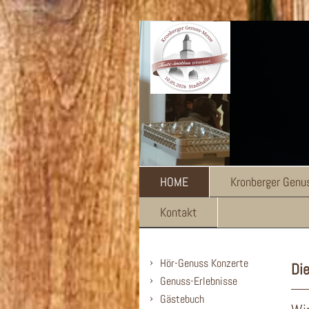
HOME
Kronberger Gen
Kontakt
Hör-Genuss Konzerte
Di
Genuss-Erlebnisse
Gästebuch