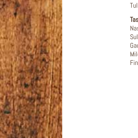
Tul
Ta
Na
Sul
Ga
Mil
Fin