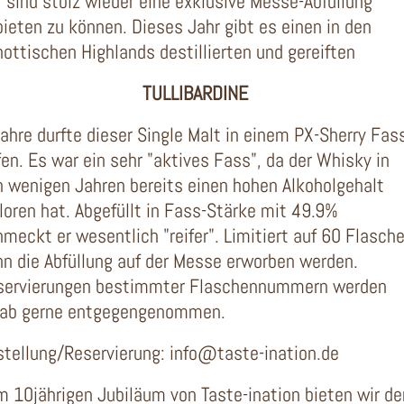
 sind stolz wieder eine exklusive Messe-Abfüllung
ieten zu können. Dieses Jahr gibt es einen in den
ottischen Highlands destillierten und gereiften
TULLIBARDINE
ahre durfte dieser Single Malt in einem PX-Sherry Fas
fen. Es war ein sehr "aktives Fass", da der Whisky in
n wenigen Jahren bereits einen hohen Alkoholgehalt
loren hat. Abgefüllt in Fass-Stärke mit 49.9%
meckt er wesentlich "reifer". Limitiert auf 60 Flasch
n die Abfüllung auf der Messe erworben werden.
servierungen bestimmter Flaschennummern werden
rab gerne entgegengenommen.
stellung/Reservierung: info@taste-ination.de
 10jährigen Jubiläum von Taste-ination bieten wir de