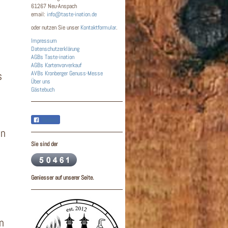
61267 Neu-Anspach
email:
info@taste-ination.de
oder nutzen Sie unser
Kontaktformular
.
Impressum
Datenschutzerklärung
AGBs
Taste-ination
AGBs Kartenvorverkauf
s
AVBs Kronberger Genuss-Messe
Über uns
Gästebuch
Teilen
en
Sie sind der
Geniesser auf unserer Seite.
n