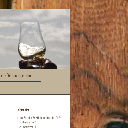
tour-Genussreisen
Kontakt
Lars Bender & Michael Radtke GbR
"Taste-ination"
Holunderweg 9