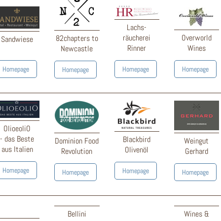
Lachs-
räucherei
Overworld
82chapters to
Sandwiese
Rinner
Wines
Newcastle
Homepage
Homepage
Homepage
Homepage
OlioeoliO
- das Beste
Blackbird
Dominion Food
Weingut
aus Italien
Olivenöl
Revolution
Gerh
ard
Homepage
Homepage
Homepage
Homepage
Bellini
Wines &