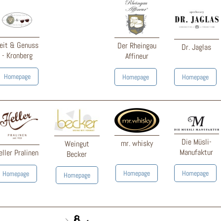
eit & Genuss
Der Rheingau
Dr. Jaglas
- Kronberg
Affineur
Homepage
Homepage
Homepage
Die Müsli-
mr. whisky
Weingut
Manufaktur
eller Pralinen
Becker
Homepage
Homepage
Homepage
Homepage