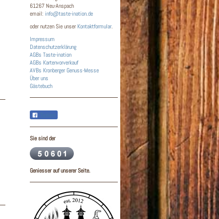
61267 Neu-Anspach
email:
info@taste-ination.de
oder nutzen Sie unser
Kontaktformular
.
Impressum
Datenschutzerklärung
AGBs
Taste-ination
AGBs Kartenvorverkauf
AVBs Kronberger Genuss-Messe
Über uns
Gästebuch
Teilen
Sie sind der
Geniesser auf unserer Seite.