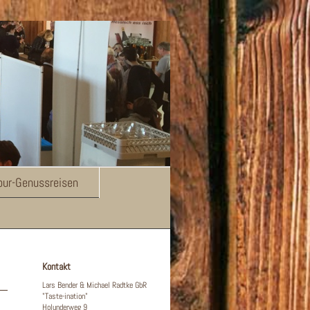
tour-Genussreisen
Kontakt
Lars Bender & Michael Radtke GbR
"Taste-ination"
Holunderweg 9